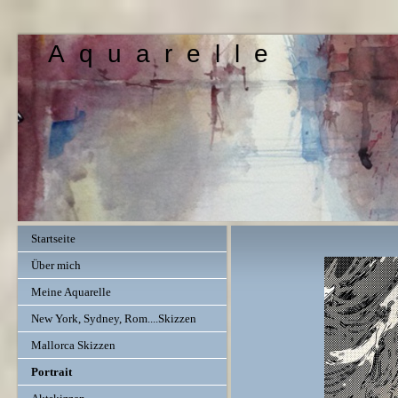
A q u a r e l l e
Startseite
Über mich
Meine Aquarelle
New York, Sydney, Rom....Skizzen
Mallorca Skizzen
Portrait