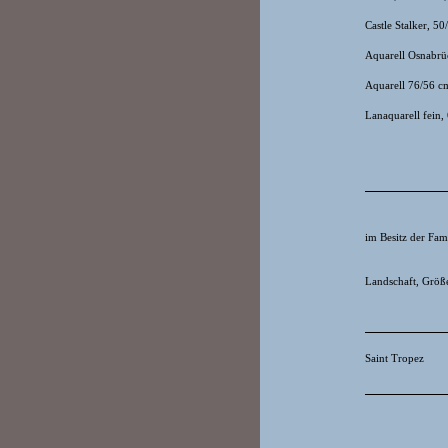
Castle Stalker, 5
Aquarell Osnabr
Aquarell 76/56 c
Lanaquarell fein
im Besitz der Fam
Landschaft, Größ
Saint Tropez