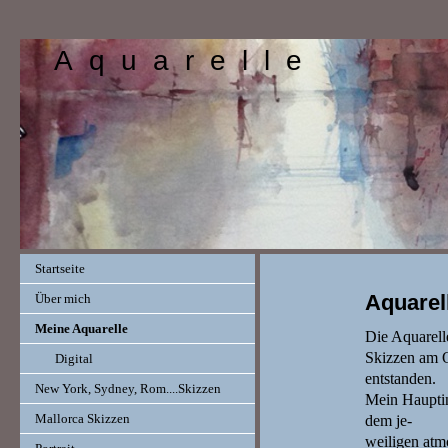
A q u a r e l l e
Startseite
Aquarel
Über mich
Meine Aquarelle
Die Aquarelle
Skizzen am O
Digital
entstanden.
New York, Sydney, Rom....Skizzen
Mein Hauptint
Mallorca Skizzen
dem je-
weiligen atmo