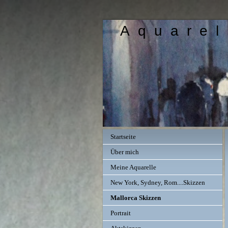
A q u a r e l 
Startseite
Über mich
Meine Aquarelle
New York, Sydney, Rom....Skizzen
Mallorca Skizzen
Portrait